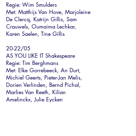
Regie: Wim Smulders
Met: Matthijs Van Hove, Marjoleine
De Clercq, Katrijn Gillis, Sam
Crauwels, Oumaima Lechkar,
Karen Saelen, Tine Gillis
20-22/05
AS YOU LIKE IT Shakespeare
Regie: Tim Berghmans
Met: Elke Gorrebeeck, An Durt,
Michiel Geerts, Pieter-Jan Melis,
Dorien Verlinden, Bernd Pichal,
Marlies Van Reeth, Kilian
Amelinckx, Julie Eycken
27-29/05
INTEPEDINTE naar Hans Schmidt
Regie: Marlies Korthoudt, Elke
Gorrebeeck