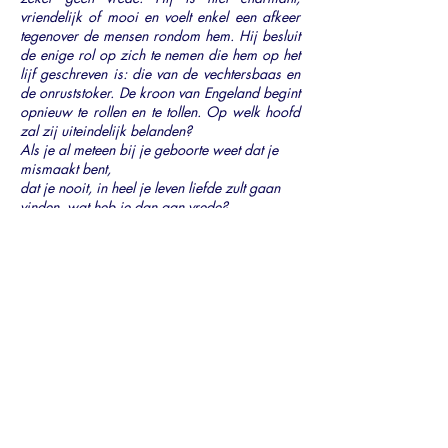
vriendelijk of mooi en voelt enkel een afkeer
tegenover de mensen rondom hem. Hij besluit
de enige rol op zich te nemen die hem op het
lijf geschreven is: die van de vechtersbaas en
de onruststoker. De kroon van Engeland begint
opnieuw te rollen en te tollen. Op welk hoofd
zal zij uiteindelijk belanden?
Als je al meteen bij je geboorte weet dat je
mismaakt bent,
dat je nooit, in heel je leven liefde zult gaan
vinden, wat heb je dan aan vrede?
'In de ban van Richard' is een koningsdrama
met een hoek af.