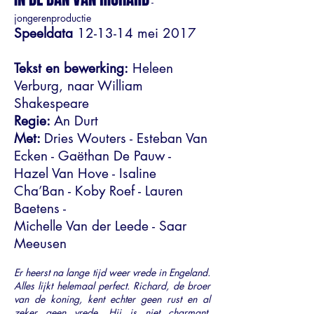
-
jongerenproductie
Speeldata
12-13-14 mei 2017
Tekst en bewerking:
Heleen
Verburg, naar William
Shakespeare
Regie:
An Durt
Met:
Dries Wouters - Esteban Van
Ecken - Gaëthan De Pauw -
Hazel Van Hove - Isaline
Cha’Ban - Koby Roef - Lauren
Baetens -
Michelle Van der Leede - Saar
Meeusen
Er heerst na lange tijd weer vrede in Engeland.
Alles lijkt helemaal perfect. Richard, de broer
van de koning, kent echter geen rust en al
zeker geen vrede. Hij is niet charmant,