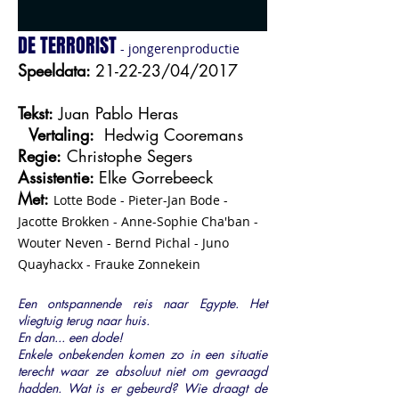
DE TERRORIST
- jongerenproductie
Speeldata:
21-22-23/04/2017
Tekst:
Juan Pablo Heras
Vertaling:
Hedwig Cooremans
Regie:
Christophe Segers
Assistentie:
Elke Gorrebeeck
Met:
Lotte Bode - Pieter-Jan Bode -
Jacotte Brokken - Anne-Sophie Cha'ban -
Wouter Neven - Bernd Pichal - Juno
Quayhackx - Frauke Zonnekein
Een ontspannende reis naar Egypte. Het
vliegtuig terug naar huis.
En dan... een dode!
Enkele onbekenden komen zo in een situatie
terecht waar ze absoluut niet om gevraagd
hadden. Wat is er gebeurd? Wie draagt de